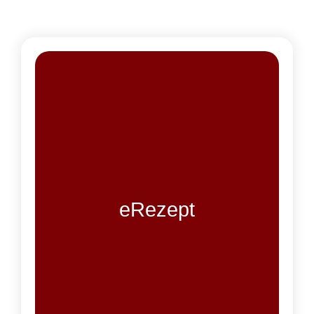
eRezept
Wählen Sie hier die für Sie bequemste Art,
Ihre Rezepte einzulösen. Unsere Apotheke
unterstützt das E-Rezept und weiterhin das
eRezept
Ihnen bekannte Kassen- oder Privat-
Rezept.
Bei weiteren Fragen helfen wir Ihnen gerne
weiter!