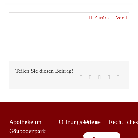
Zurück
Vor
Teilen Sie diesen Beitrag!
X
LinkedIn
WhatsApp
Pinterest
E-
Mail
Apotheke im
Öffnungszeiten
Online
Rechtliches
Gäubodenpark
8:00 —