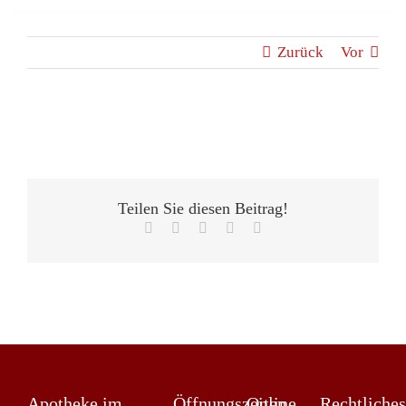
Zurück
Vor
Teilen Sie diesen Beitrag!
X
LinkedIn
WhatsApp
Pinterest
E-
Mail
Apotheke im
Öffnungszeiten
Online
Rechtliches