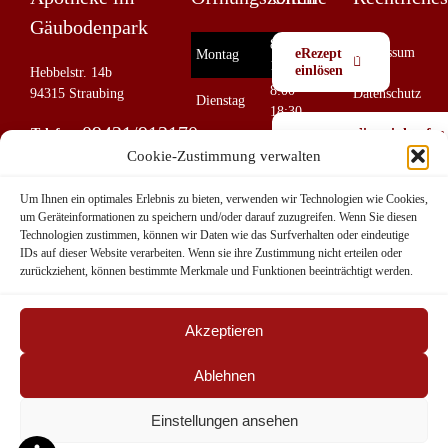
Gäubodenpark
8:00 —
Impressum
eRezept
Montag
18:30
einlösen
Hebbelstr. 14b
8:00 —
94315 Straubing
Datenschutz
Dienstag
18:30
09421/913170
Telefon:
online einkaufen
Cookie-
8:00 —
Mittwoch
Cookie-Zustimmung verwalten
Richtlinie
18:30
09421/913171
Telefax
:
(EU)
8:00 —
willkommen@apotheke-
Donnerstag
Notdienstkalender
Um Ihnen ein optimales Erlebnis zu bieten, verwenden wir Technologien wie Cookies,
E-Mail
:
18:30
im-gaeubodenpark.de
um Geräteinformationen zu speichern und/oder darauf zuzugreifen. Wenn Sie diesen
Haftungsausschl
8:00 —
Technologien zustimmen, können wir Daten wie das Surfverhalten oder eindeutige
Freitag
18:30
IDs auf dieser Website verarbeiten. Wenn sie ihre Zustimmung nicht erteilen oder
Barrierefreiheit
zurückziehent, können bestimmte Merkmale und Funktionen beeinträchtigt werden.
8:30 —
Samstag
13:00
Sonntag
Geschlossen
Akzeptieren
Ablehnen
Einstellungen ansehen
copyright 2023| All Rights Reserved | Apotheke im